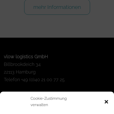
mehr Informationen
vlow logistics GmbH
Billbrookdeich 34
22113 Hamburg
Telefon +49 (0)40 21 00 77 25
Cookie-Zustimmung
Bürozeiten:
verwalten
Mo. bis Fr. 08:00 – 16.00 Uhr